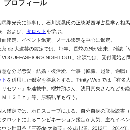
プロフィール
相馬剛光氏に師事し、石川源晃氏の正統派西洋占星学と相
法、および、
タロット
を学ぶ。
対面鑑定、イベント鑑定、メール鑑定を中心に鑑定。
三茶 de 大道芸の鑑定では、毎年、長蛇の列が出来、雑誌「V
「VOGUEFASHION'S NIGHT OUT」出演では、受付
得意な分野恋愛・結婚・復活愛、仕事（転職、起業、適職
ット
を併用した鑑定を得意とする。Trinity Web では「
トリセツ～」を連載中。櫻井翔さん、浅田真央さんなどを鑑
「ＭＩＳＴＹ」等、原稿執筆も行う。
個人鑑定では、ホロスコープによる、自分自身の取扱説書
とタロットによるコンビネーション鑑定が人気。主なイベント出演
タウン世田谷『三茶de 大道芸』公式出演。2013年、2014年、