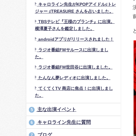
キャロライン先生がKPOPアイドル♯トレ
ジャー ♯TREASURE さんを占いました。
TBSテレビ『王様のブランチ』に出演。
横澤夏子さんを鑑定しました。
androidアプリがリリースされました！
ラジオ番組FMサルースに出演しまし
た。
ラジオ番組FM世田谷​に出演しました。
たんなん夢レディオ​に出演しました。
てくてくTV 商店に焦点！に出演しまし
た。
主な出演イベント
5
キャロライン先生に質問
6
ブログ
7