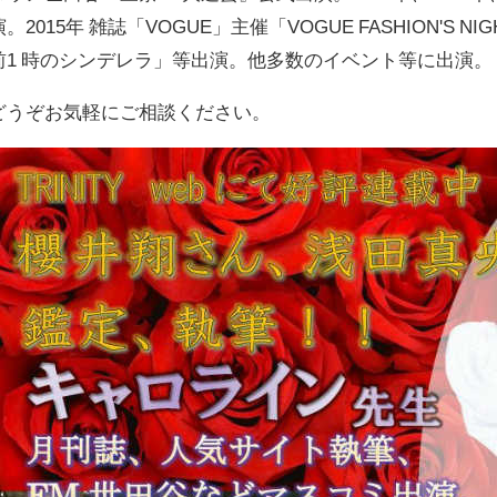
演。2015年 雑誌「VOGUE」主催「VOGUE FASHION'S 
前1 時のシンデレラ」等出演。他多数のイベント等に出演。
どうぞお気軽にご相談ください。