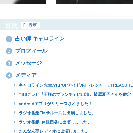
目次
[
非表示
]
占い師 キャロライン
1
プロフィール
2
メッセージ
3
メディア
4
キャロライン先生がKPOPアイドル♯トレジャー ♯TREASUR
TBSテレビ『王様のブランチ』に出演。横澤夏子さんを鑑定
androidアプリがリリースされました！
ラジオ番組FMサルースに出演しました。
ラジオ番組FM世田谷​に出演しました。
たんなん夢レディオ​に出演しました。