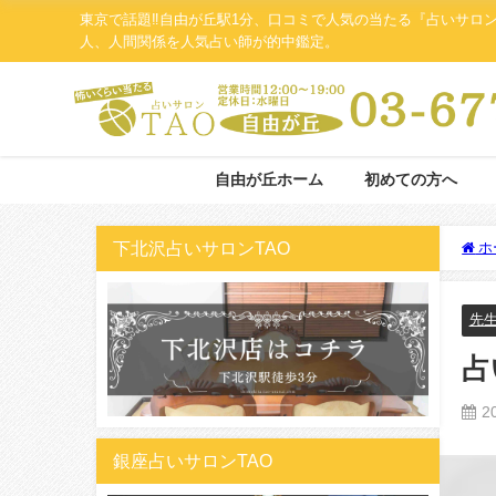
東京で話題‼自由が丘駅1分、口コミで人気の当たる『占いサロ
人、人間関係を人気占い師が的中鑑定。
自由が丘ホーム
初めての方へ
下北沢占いサロンTAO
ホ
先
占
2
銀座占いサロンTAO