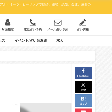
ュアル・オーラ・ヒーリングで結婚、運勢、恋愛、金運、運命の
対面鑑定
電話占い予約
メール占い予約
占い講座
セス
イベント/占い師派遣
求人
Facebook
post
はてブ