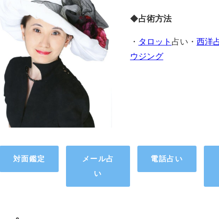
◆
占術方法
・
タロット
占い・
西洋
ウジング
対面鑑定
メール占
電話占い
い