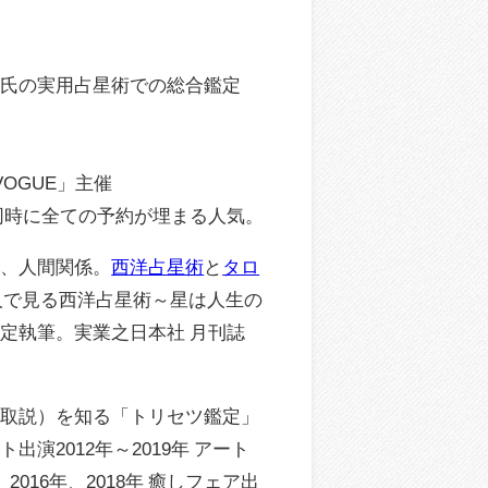
馬氏の実用占星術での総合鑑定
OGUE」主催
開始と同時に全ての予約が埋まる人気。
）、人間関係。
西洋占星術
と
タロ
有名人で見る西洋占星術～星は人生の
定執筆。実業之日本社 月刊誌
（取説）を知る「トリセツ鑑定」
2012年～2019年 アート
2016年、2018年 癒しフェア出