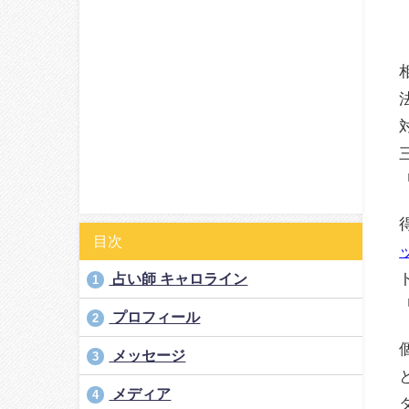
目次
占い師 キャロライン
1
プロフィール
2
メッセージ
3
メディア
4