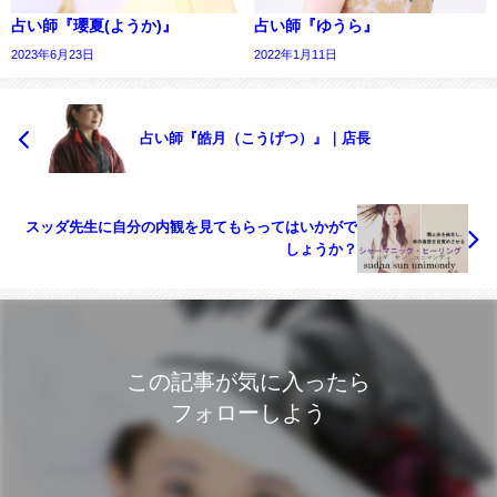
占い師『瓔夏(ようか)』
占い師『ゆうら』
2023年6月23日
2022年1月11日
占い師『皓月（こうげつ）』｜店長
スッダ先生に自分の内観を見てもらってはいかがで
しょうか？
この記事が気に入ったら
フォローしよう