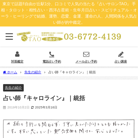
東京で話題‼自由が丘駅1分、口コミで人気の当たる『占いサロンTAO』 手
相・タロット・相性占い・西洋占星術・生年月日占い・スピリチュアル・オ
ーラ・ヒーリングで結婚、運勢、恋愛、金運、運命の人、人間関係を人気占
い師が的中鑑定。
対面鑑定
電話占い予約
メール占い予約
占い講座
ホーム
先生の紹介
占い師『キャロライン』｜統括
先生の紹介
占い師『キャロライン』｜統括
2019年10月2日
2025年3月16日