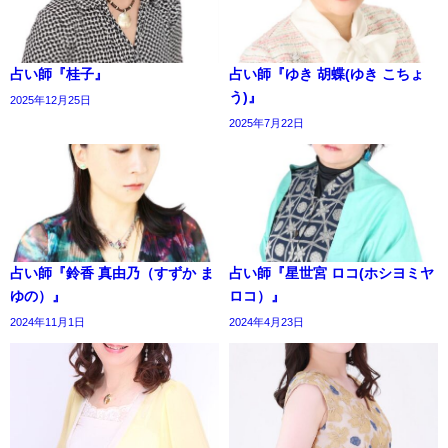
占い師『桂子』
占い師『ゆき 胡蝶(ゆき こちょ
う)』
2025年12月25日
2025年7月22日
占い師『鈴香 真由乃（すずか ま
占い師『星世宮 ロコ(ホシヨミヤ
ゆの）』
ロコ）』
2024年11月1日
2024年4月23日