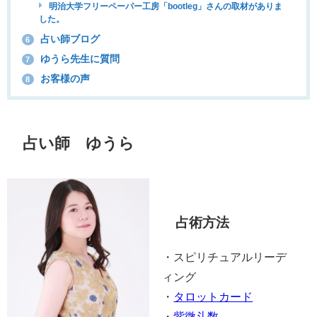
明治大学フリーペーパー工房「bootleg」さんの取材がありま
した。
占い師ブログ
6
ゆうら先生に質問
7
お客様の声
8
占い師 ゆうら
占術方法
・スピリチュアルリーデ
ィング
・
タロットカード
・
紫微斗数