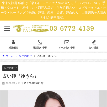
東京で話題‼自由が丘駅1分、口コミで人気の当たる『占いサロンTAO』 手
相・タロット・相性占い・西洋占星術・生年月日占い・スピリチュアル・オ
ーラ・ヒーリングで結婚、運勢、恋愛、金運、運命の人、人間関係を人気占
い師が的中鑑定。
対面鑑定
電話占い予約
メール占い予約
占い講座
ホーム
先生の紹介
占い師『ゆうら』
先生の紹介
占い師『ゆうら』
2022年1月11日
2026年3月13日