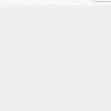
初めての方へ
占い師一覧
占い料金/キャンペーン情報
鑑定の流れ
地図
LINE予約
電話
トップ
アクセス
お客様の声
対面鑑定のご予約・お問合せ
イベント/占い師派遣