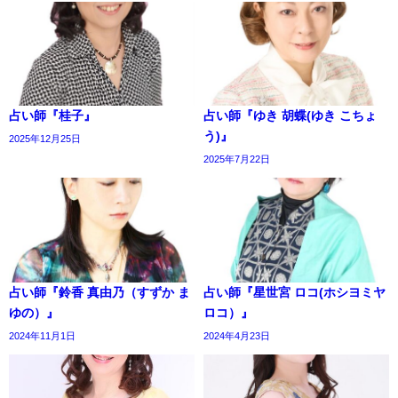
占い師『桂子』
占い師『ゆき 胡蝶(ゆき こちょ
う)』
2025年12月25日
2025年7月22日
占い師『鈴香 真由乃（すずか ま
占い師『星世宮 ロコ(ホシヨミヤ
ゆの）』
ロコ）』
2024年11月1日
2024年4月23日