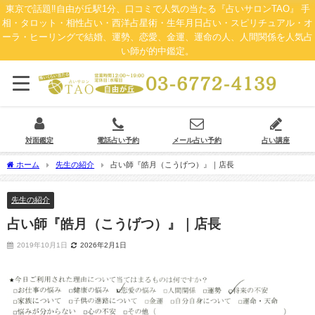
東京で話題‼自由が丘駅1分、口コミで人気の当たる『占いサロンTAO』 手
相・タロット・相性占い・西洋占星術・生年月日占い・スピリチュアル・オ
ーラ・ヒーリングで結婚、運勢、恋愛、金運、運命の人、人間関係を人気占
い師が的中鑑定。
対面鑑定
電話占い予約
メール占い予約
占い講座
ホーム
先生の紹介
占い師『皓月（こうげつ）』｜店長
先生の紹介
占い師『皓月（こうげつ）』｜店長
2019年10月1日
2026年2月1日