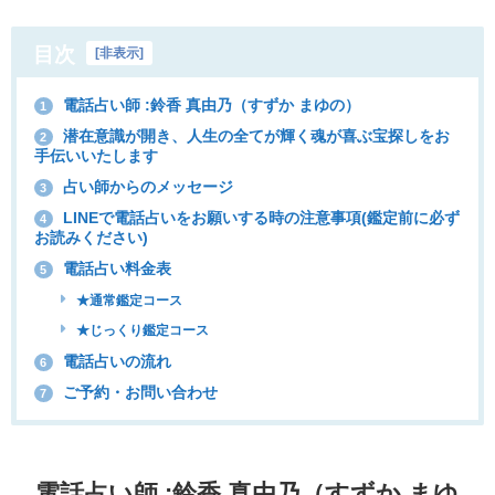
目次
[
非表示
]
電話占い師 :鈴香 真由乃（すずか まゆの）
1
潜在意識が開き、人生の全てが輝く魂が喜ぶ宝探しをお
2
手伝いいたします
占い師からのメッセージ
3
LINEで電話占いをお願いする時の注意事項(鑑定前に必ず
4
お読みください)
電話占い料金表
5
★通常鑑定コース
★じっくり鑑定コース
電話占いの流れ
6
ご予約・お問い合わせ
7
電話占い師 :鈴香 真由乃（すずか まゆ