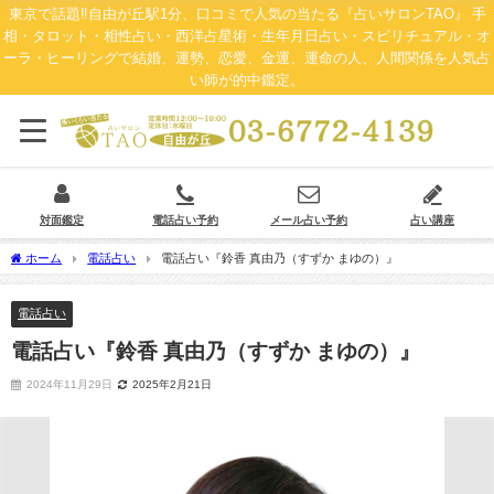
東京で話題‼自由が丘駅1分、口コミで人気の当たる『占いサロンTAO』 手
相・タロット・相性占い・西洋占星術・生年月日占い・スピリチュアル・オ
ーラ・ヒーリングで結婚、運勢、恋愛、金運、運命の人、人間関係を人気占
い師が的中鑑定。
対面鑑定
電話占い予約
メール占い予約
占い講座
ホーム
電話占い
電話占い『鈴香 真由乃（すずか まゆの）』
電話占い
電話占い『鈴香 真由乃（すずか まゆの）』
2024年11月29日
2025年2月21日