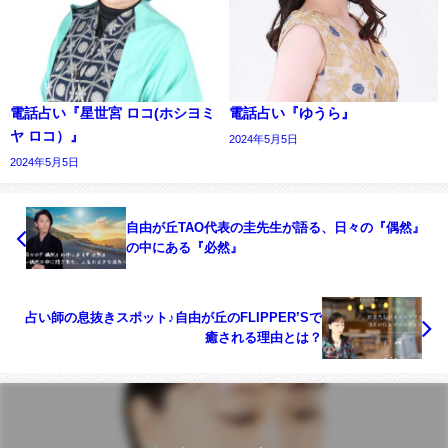
電話占い『星世宮 ロコ(ホシヨミ
電話占い『ゆうら』
ヤ ロコ）』
2024年5月5日
2024年5月5日
自由が丘TAO代表の圭先生が語る、日々の『偶然』
の中にある『必然』
占い師の息抜きスポット♪自由が丘のFLIPPER’Sで
癒される理由とは？