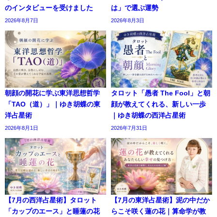
のインタビューを受けました
は」で選ぶ運勢
2026年8月7日
2026年8月3日
朝顔の開花に学ぶ東洋思想哲学
タロット「愚者 The Fool」と朝
「TAO（道）」｜ゆき胡蝶の東
顔が教えてくれる、新しい一歩
洋占星術
｜ゆき胡蝶の西洋占星術
2026年8月1日
2026年7月31日
【7月の西洋占星術】タロット
【7月の東洋占星術】泥の中だか
「カップのエース」と睡蓮の花
らこそ咲く蓮の花｜算命学が教