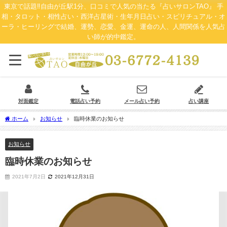
東京で話題‼自由が丘駅1分、口コミで人気の当たる『占いサロンTAO』 手
相・タロット・相性占い・西洋占星術・生年月日占い・スピリチュアル・オ
ーラ・ヒーリングで結婚、運勢、恋愛、金運、運命の人、人間関係を人気占
い師が的中鑑定。
対面鑑定
電話占い予約
メール占い予約
占い講座
ホーム
お知らせ
臨時休業のお知らせ
お知らせ
臨時休業のお知らせ
2021年7月2日
2021年12月31日