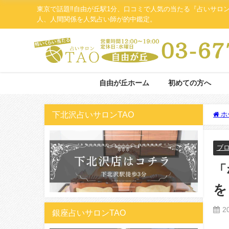
東京で話題‼自由が丘駅1分、口コミで人気の当たる『占いサロ
人、人間関係を人気占い師が的中鑑定。
自由が丘ホーム
初めての方へ
下北沢占いサロンTAO
ホ
ブ
「
を
2
銀座占いサロンTAO