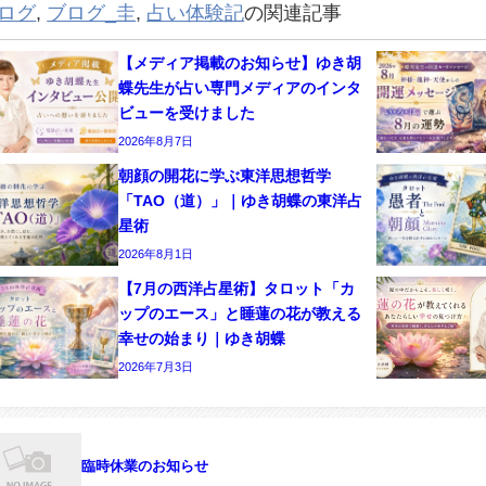
ログ
,
ブログ_圭
,
占い体験記
の関連記事
【メディア掲載のお知らせ】ゆき胡
蝶先生が占い専門メディアのインタ
ビューを受けました
2026年8月7日
朝顔の開花に学ぶ東洋思想哲学
「TAO（道）」｜ゆき胡蝶の東洋占
星術
2026年8月1日
【7月の西洋占星術】タロット「カ
ップのエース」と睡蓮の花が教える
幸せの始まり｜ゆき胡蝶
2026年7月3日
臨時休業のお知らせ