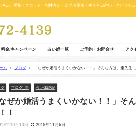
ンTAO』 手相・タロット・相性占い・西洋占星術・生年月日占い・スピリチ
料金/キャンペーン
占い師一覧
ご予約・お問合せ
アク
ーム
ブログ
「なぜか婚活うまくいかない！！」そんな方は、圭先生
ログ
ブログ_圭
占い体験記
なぜか婚活うまくいかない！！」そん
！！
019年10月13日
2019年11月5日