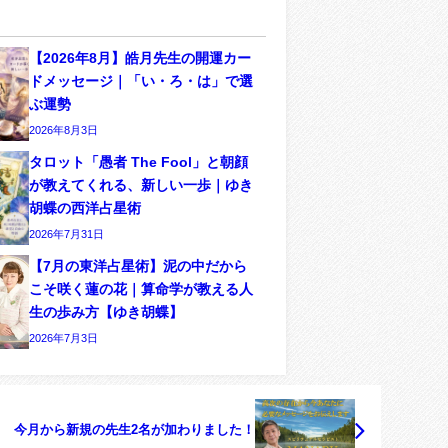
【2026年8月】皓月先生の開運カー
ドメッセージ｜「い・ろ・は」で選
ぶ運勢
2026年8月3日
タロット「愚者 The Fool」と朝顔
が教えてくれる、新しい一歩｜ゆき
胡蝶の西洋占星術
2026年7月31日
【7月の東洋占星術】泥の中だから
こそ咲く蓮の花｜算命学が教える人
生の歩み方【ゆき胡蝶】
2026年7月3日
今月から新規の先生2名が加わりました！