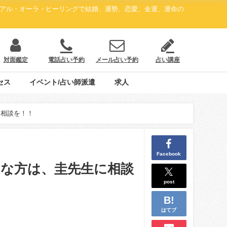
ュアル・オーラ・ヒーリングで結婚、運勢、恋愛、金運、運命の
対面鑑定
電話占い予約
メール占い予約
占い講座
セス
イベント/占い師派遣
求人
に相談を！！
Facebook
な方は、圭先生に相談
post
はてブ